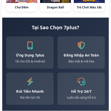
Chợ Đêm
Dragon Ball
Trò Chơi Màu Sắc
Tại Sao Chọn 7plus?
Ứng Dụng 7plus
Đăng Nhập An Toàn
Tải cho iOS & Android
Bảo mật & mã hóa
Rút Tiền Nhanh
Hỗ Trợ 24/7
Rút tiền tức thì
Luôn sẵn sàng hỗ trợ