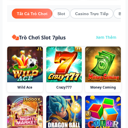
Tất Cả Trò Chơi
Slot
Casino Trực Tiếp
Bắn 
Trò Chơi Slot 7plus
Xem Thêm
Wild Ace
Crazy777
Money Coming