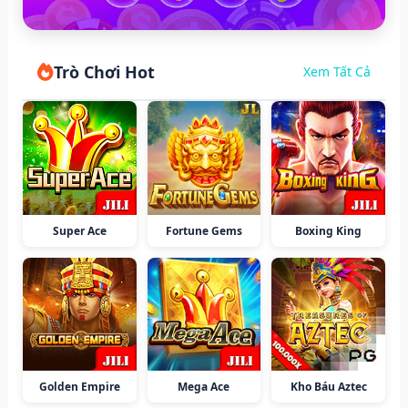
Trò Chơi Hot
Xem Tất Cả
Super Ace
Fortune Gems
Boxing King
Golden Empire
Mega Ace
Kho Báu Aztec