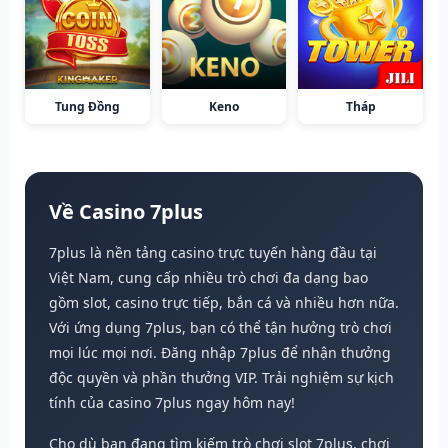
Tung Đồng
Keno
Tháp
Về Casino 7plus
7plus là nền tảng casino trực tuyến hàng đầu tại
Việt Nam, cung cấp nhiều trò chơi đa dạng bao
gồm slot, casino trực tiếp, bắn cá và nhiều hơn nữa.
Với ứng dụng 7plus, bạn có thể tận hưởng trò chơi
mọi lúc mọi nơi. Đăng nhập 7plus để nhận thưởng
độc quyền và phần thưởng VIP. Trải nghiệm sự kịch
tính của casino 7plus ngay hôm nay!
Cho dù bạn đang tìm kiếm trò chơi slot 7plus, chơi